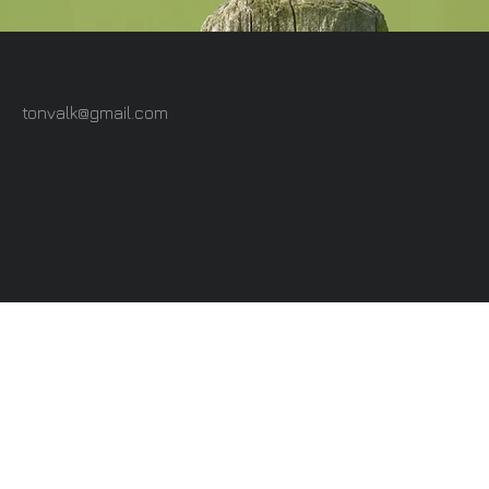
tonvalk@gmail.com